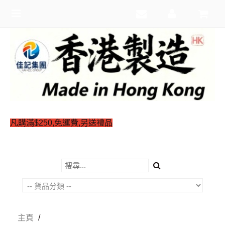
Toggle
navigation
凡購滿$250,免運費,另送禮品
主頁
/