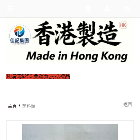
Toggle
navigation
凡購滿$250,免運費,另送禮品
返回
/
主頁
醬料類